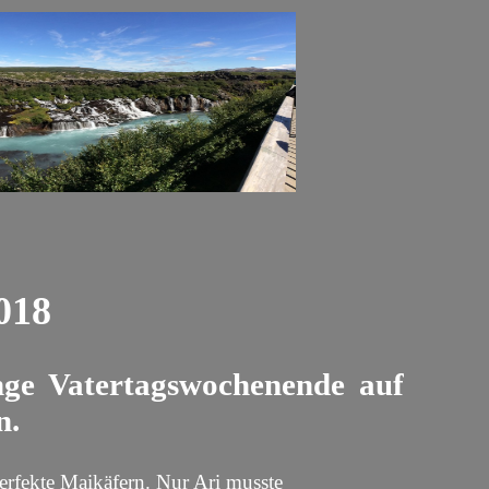
018
nge Vatertagswochenende auf
n.
 perfekte Maikäfern. Nur Ari musste