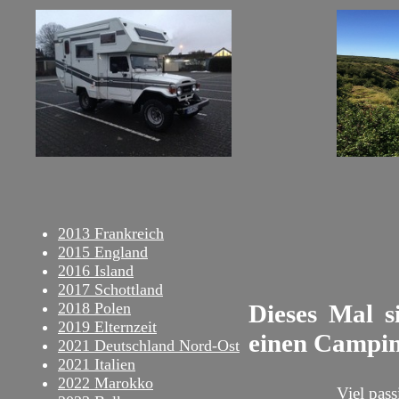
2013 Frankreich
2015 England
2016 Island
2017 Schottland
2018 Polen
Dieses Mal s
2019 Elternzeit
einen Campin
2021 Deutschland Nord-Ost
2021 Italien
2022 Marokko
Viel pass