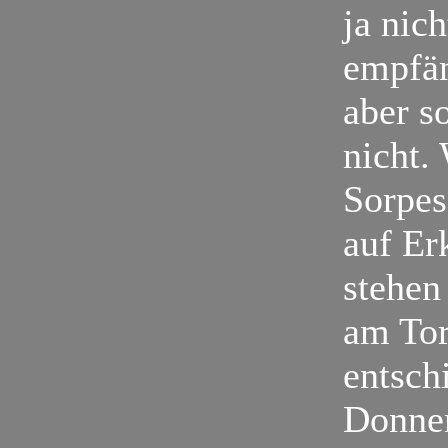
ja nic
empfän
aber so
nicht.
Sorpes
auf Er
stehen
am Tor
entsch
Donner