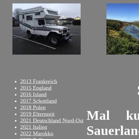
2013 Frankreich
2015 England
2016 Island
2017 Schottland
2018 Polen
Mal ku
2019 Elternzeit
2021 Deutschland Nord-Ost
Sauerlan
2021 Italien
2022 Marokko