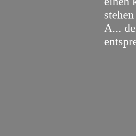
einen 
stehen
A... d
entspr